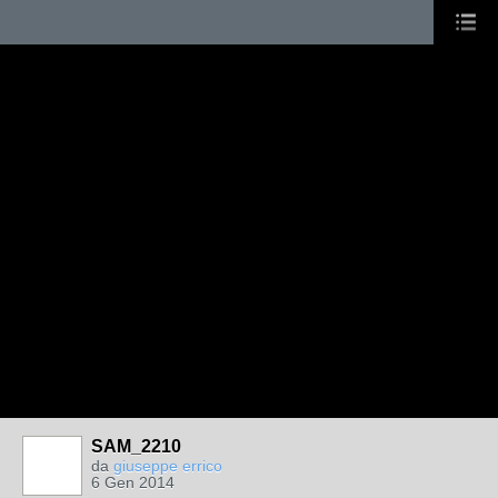
SAM_2210
da
giuseppe errico
6 Gen 2014