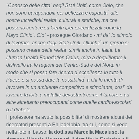
"Conosco delle citta` negli Stati Uniti, come Ohio, che
non sono paragonabili per bellezza e capacita` alle
nostre incredibili realta` culturali e storiche, ma che
possono contare su Centri iper-specializzati come la
Mayo Clinic"
.
Cio`
- prosegue Giordano -
mi da` lo stimolo
di lavorare, anche dagli Stati Uniti, affinche` un giorno si
possano creare delle realta` simili anche in Italia. La
Human Health Foundation Onlus, mira a riequilibrare il
dislivello tra le regioni del Centro-Sud e del Nord, in
modo che si possa fare ricerca d`eccellenza in tutto il
Paese e si possa dare la possibilita` a chi lo merita di
lavorare in un ambiente competitivo e stimolante, cosi` da
favorire la lotta a malattie devastanti come il tumore e ad
altre altrettanto preoccupanti come quelle cardiovascolari
o il diabete"
.
Il professore ha avuto la possibilita` di mostrare alcuni dei
ricercatori presenti a Philadelphia, tra cui, come si vede
nella foto in basso:
la dott.ssa Marcella Macaluso, la