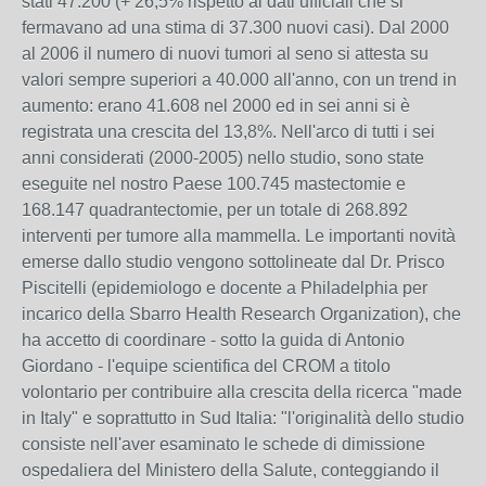
stati 47.200 (+ 26,5% rispetto ai dati ufficiali che si
fermavano ad una stima di 37.300 nuovi casi). Dal 2000
al 2006 il numero di nuovi tumori al seno si attesta su
valori sempre superiori a 40.000 all'anno, con un trend in
aumento: erano 41.608 nel 2000 ed in sei anni si è
registrata una crescita del 13,8%. Nell'arco di tutti i sei
anni considerati (2000-2005) nello studio, sono state
eseguite nel nostro Paese 100.745 mastectomie e
168.147 quadrantectomie, per un totale di 268.892
interventi per tumore alla mammella. Le importanti novità
emerse dallo studio vengono sottolineate dal Dr. Prisco
Piscitelli (epidemiologo e docente a Philadelphia per
incarico della Sbarro Health Research Organization), che
ha accetto di coordinare - sotto la guida di Antonio
Giordano - l'equipe scientifica del CROM a titolo
volontario per contribuire alla crescita della ricerca "made
in Italy" e soprattutto in Sud Italia: "l'originalità dello studio
consiste nell'aver esaminato le schede di dimissione
ospedaliera del Ministero della Salute, conteggiando il