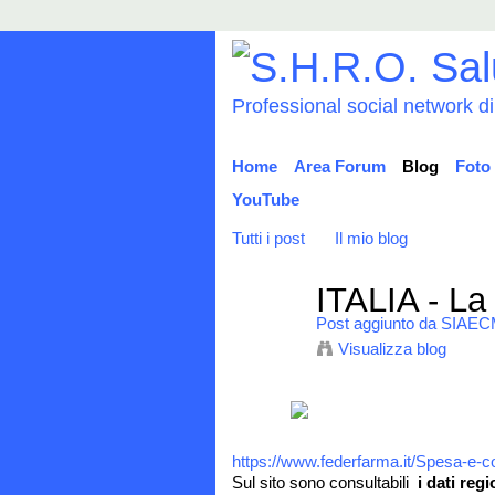
Professional social network d
Home
Area Forum
Blog
Foto
YouTube
Tutti i post
Il mio blog
ITALIA - La
Post aggiunto da
SIAEC
Visualizza blog
https://www.federfarma.it/Spesa-e-
Sul sito sono consultabili
i dati regi