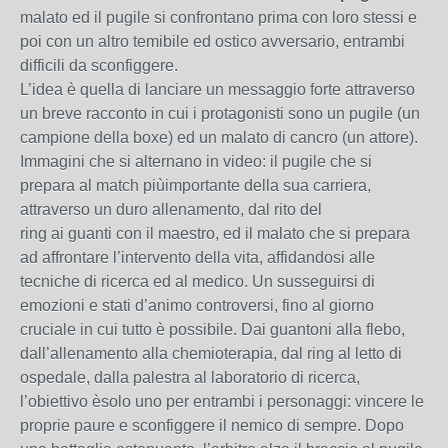
malato ed il pugile si confrontano prima con loro stessi e
poi con un altro temibile ed ostico avversario, entrambi
difficili da sconfiggere.
L’idea è quella di lanciare un messaggio forte attraverso
un breve racconto in cui i protagonisti sono un pugile (un
campione della boxe) ed un malato di cancro (un attore).
Immagini che si alternano in video: il pugile che si
prepara al match piùimportante della sua carriera,
attraverso un duro allenamento, dal rito del
ring ai guanti con il maestro, ed il malato che si prepara
ad affrontare l’intervento della vita, affidandosi alle
tecniche di ricerca ed al medico. Un susseguirsi di
emozioni e stati d’animo controversi, fino al giorno
cruciale in cui tutto è possibile. Dai guantoni alla flebo,
dall’allenamento alla chemioterapia, dal ring al letto di
ospedale, dalla palestra al laboratorio di ricerca,
l’obiettivo èsolo uno per entrambi i personaggi: vincere le
proprie paure e sconfiggere il nemico di sempre. Dopo