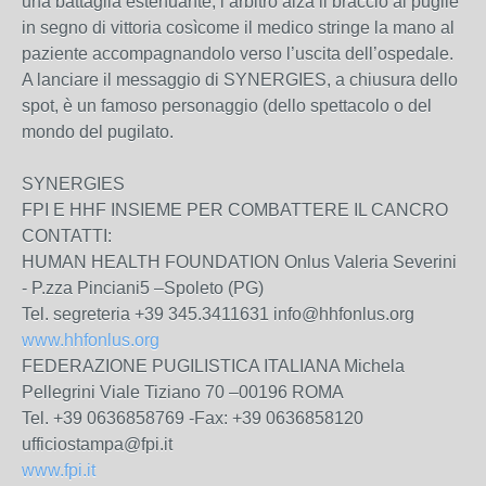
una battaglia estenuante, l’arbitro alza il braccio al pugile
in segno di vittoria cosìcome il medico stringe la mano al
paziente accompagnandolo verso l’uscita dell’ospedale.
A lanciare il messaggio di SYNERGIES, a chiusura dello
spot, è un famoso personaggio (dello spettacolo o del
mondo del pugilato.
SYNERGIES
FPI E HHF INSIEME PER COMBATTERE IL CANCRO
CONTATTI:
HUMAN HEALTH FOUNDATION Onlus Valeria Severini
- P.zza Pinciani5 –Spoleto (PG)
Tel. segreteria +39 345.3411631 info@hhfonlus.org
www.hhfonlus.org
FEDERAZIONE PUGILISTICA ITALIANA Michela
Pellegrini Viale Tiziano 70 –00196 ROMA
Tel. +39 0636858769 -Fax: +39 0636858120
ufficiostampa@fpi.it
www.fpi.it